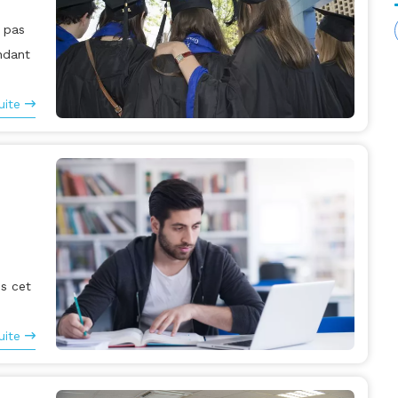
a pas
ndant
uite
s cet
uite