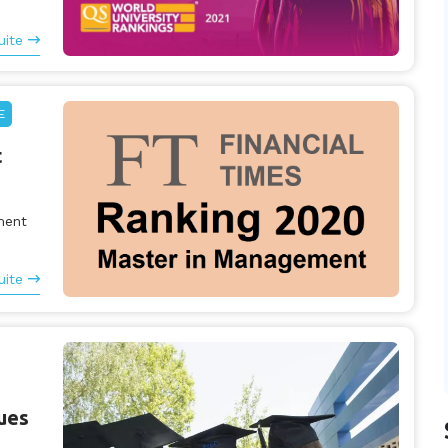
uite
E
t
ment
uite
ues