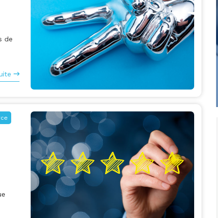
s de
uite
rce
ue