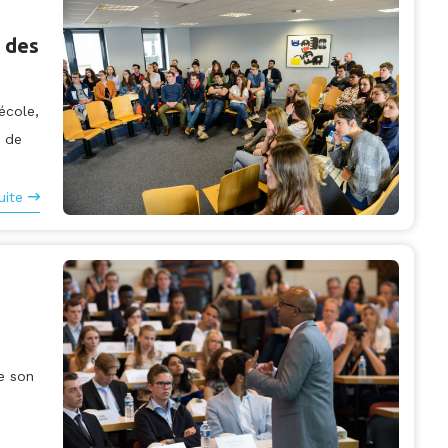
 des
école,
s de
uite
e son