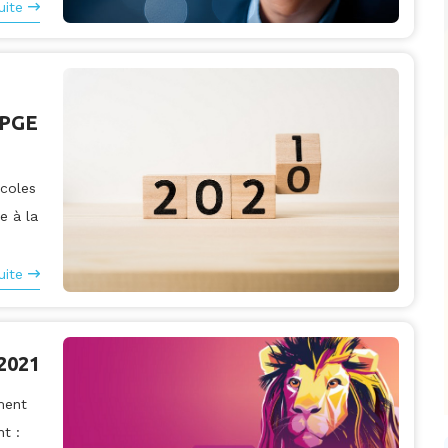
uite
 PGE
écoles
e à la
uite
2021
ment
t :