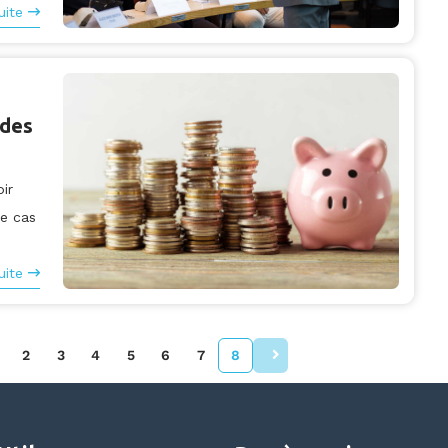
uite
 des
ir
le cas
uite
2
3
4
5
6
7
8