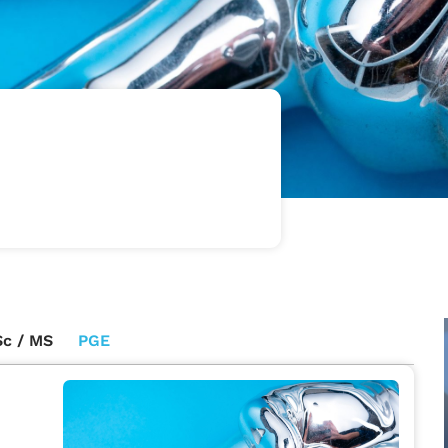
c / MS
PGE