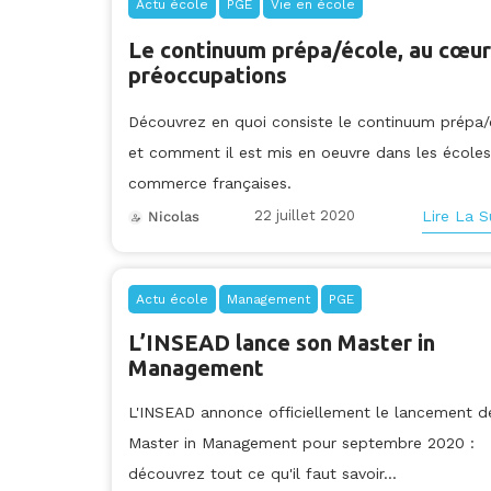
Actu école
PGE
Vie en école
Le continuum prépa/école, au cœur
préoccupations
Découvrez en quoi consiste le continuum prépa/
et comment il est mis en oeuvre dans les école
commerce françaises.
22 juillet 2020
Lire La S
Nicolas
Actu école
Management
PGE
L’INSEAD lance son Master in
Management
L'INSEAD annonce officiellement le lancement d
Master in Management pour septembre 2020 :
découvrez tout ce qu'il faut savoir...