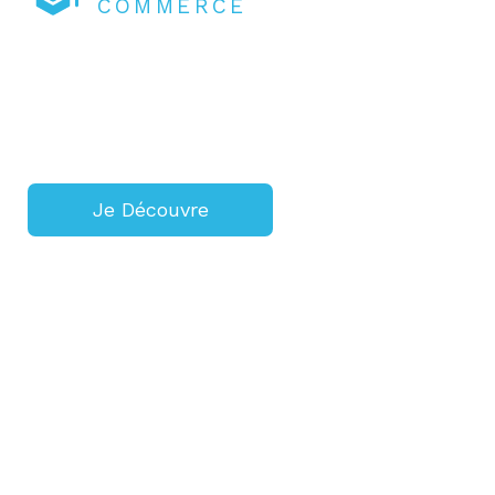
COMMERCE
Bien choisir son École & sa
formation
Découvre les programmes, les écoles, les
témoignages et les conseils qui te guideront à
chaque étape.
Je Découvre