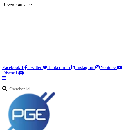
Revenir au site :
|
|
|
|
|
Facebook-f
Twitter
Linkedin-in
Instagram
Youtube
Discord