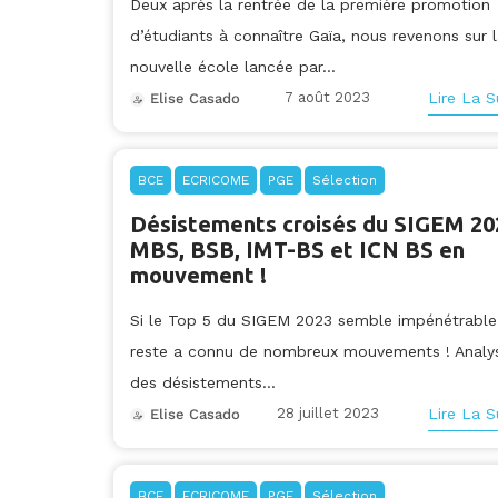
Deux après la rentrée de la première promotion
d’étudiants à connaître Gaïa, nous revenons sur 
nouvelle école lancée par...
7 août 2023
Lire La S
Elise Casado
BCE
ECRICOME
PGE
Sélection
Désistements croisés du SIGEM 202
MBS, BSB, IMT-BS et ICN BS en
mouvement !
Si le Top 5 du SIGEM 2023 semble impénétrable,
reste a connu de nombreux mouvements ! Analy
des désistements...
28 juillet 2023
Lire La S
Elise Casado
BCE
ECRICOME
PGE
Sélection