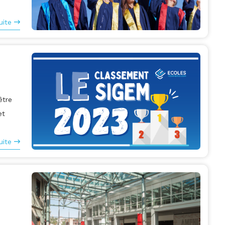
uite
être
et
uite