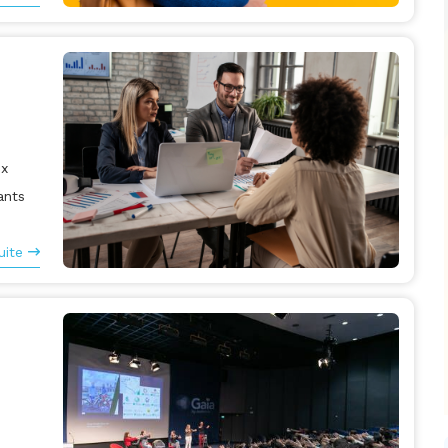
ux
ants
uite