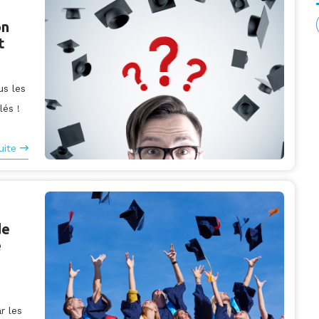
on
t
us les
lés !
uite
de
e
r les