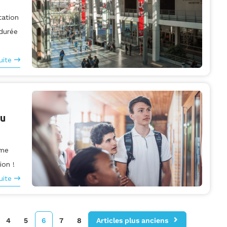
tation
durée
uite
du
hme
ion !
uite
4
5
6
7
8
Articles plus anciens