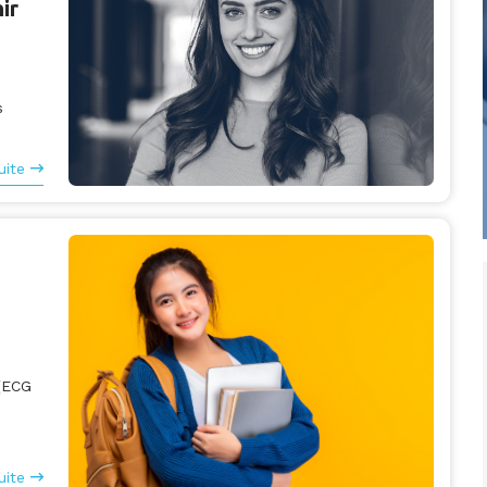
ir
s
uite
(ECG
uite