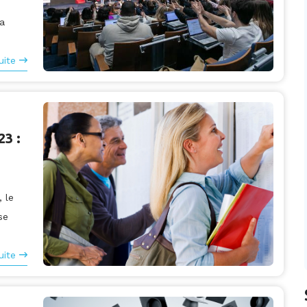
la
uite
3 :
 le
se
uite