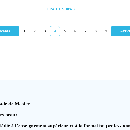
Lire La Suite
écents
1
2
3
4
5
6
7
8
9
Artic
ade de Master
urs oraux
 à l’enseignement supérieur et à la formation professionn