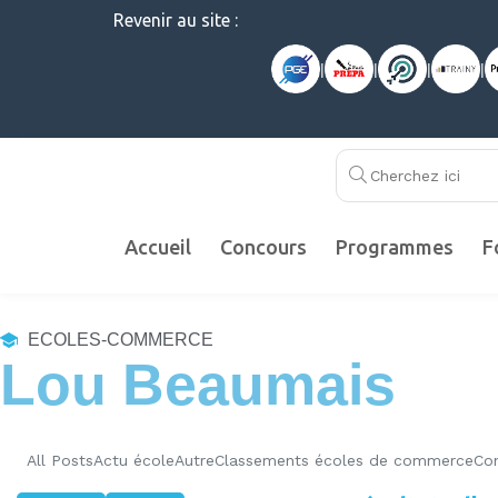
Revenir au site :
|
|
|
|
Accueil
Concours
Programmes
F
ECOLES-COMMERCE
Lou Beaumais
All Posts
Actu école
Autre
Classements écoles de commerce
Co