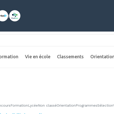
|
ormation
Vie en école
Classements
Orientatio
ncours
Formation
Lycée
Non classé
Orientation
Programmes
Sélection