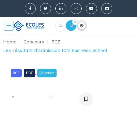
0
Home
|
Concours
|
BCE
|
Les résultats d’admission ICN Business School
,
,
BCE
PGE
Sélection
Les résultats d’admission ICN
Business School
Lou Beaumais
mai 8, 2026