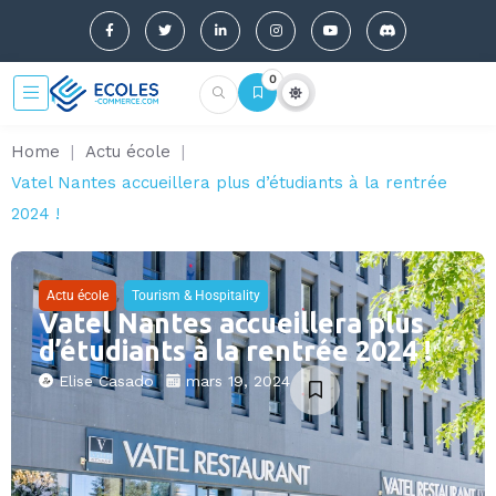
0
Home
|
Actu école
|
Vatel Nantes accueillera plus d’étudiants à la rentrée
2024 !
,
Actu école
Tourism & Hospitality
Vatel Nantes accueillera plus
d’étudiants à la rentrée 2024 !
Elise Casado
mars 19, 2024