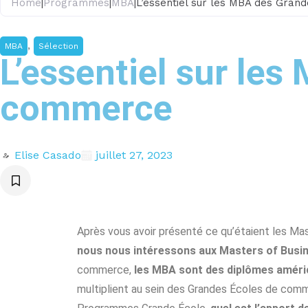
Home
|
Programmes
|
MBA
|
L’essentiel sur les MBA des Gra
,
MBA
Sélection
L’essentiel sur le
commerce
Elise Casado
juillet 27, 2023
Après vous avoir présenté ce qu’étaient les Ma
nous nous intéressons aux Masters of Bus
commerce,
les MBA sont des diplômes amér
multiplient au sein des Grandes Écoles de comm