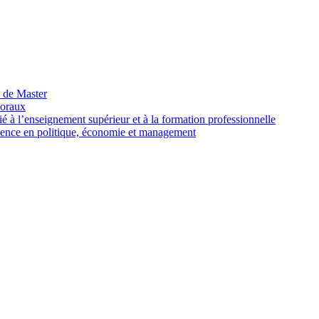
 de Master
 oraux
l’enseignement supérieur et à la formation professionnelle
cence en politique, économie et management