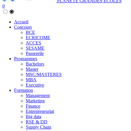
PLANETE GRANDES ECOLES
0
Accueil
Concours
BCE
ECRICOME
ACCES
SESAME
Passerelle
Programmes
Bachelors
Master
MSC/MASTERES
MBA
Executive
Formation
Management
Marketing
Finance
Entrepreneuriat
Big data
RSE & DD
Supply Chain