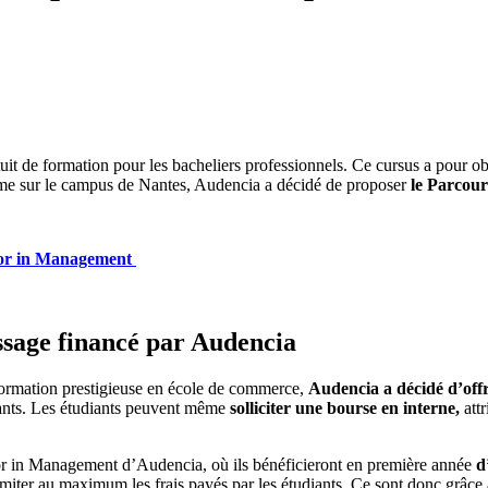
atuit de formation pour les bacheliers professionnels. Ce cursus a pour o
mme sur le campus de Nantes, Audencia a décidé de proposer
le Parcour
elor in Management
ssage financé par Audencia
e formation prestigieuse en école de commerce,
Audencia a décidé d’off
iants. Les étudiants peuvent même
solliciter une bourse en interne,
attr
lor in Management d’Audencia, où ils bénéficieront en première année
d
 limiter au maximum les frais payés par les étudiants. Ce sont donc grâce