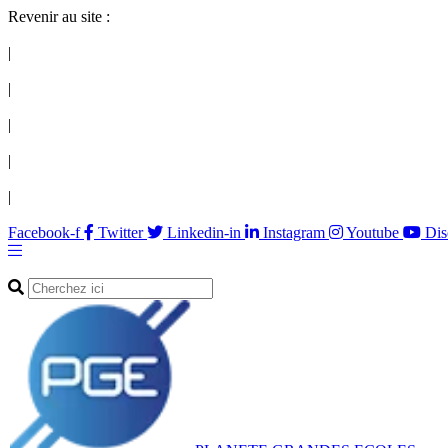
Revenir au site :
|
|
|
|
|
Facebook-f
Twitter
Linkedin-in
Instagram
Youtube
Dis