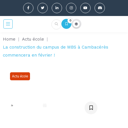
0
Home
|
Actu école
|
La construction du campus de MBS à Cambacérès
commencera en février !
Actu école
La construction du campus de
MBS à Cambacérès
commencera en février !
Elise Casado
décembre 31, 2023