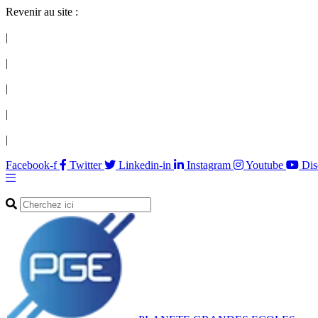
Revenir au site :
|
|
|
|
|
Facebook-f
Twitter
Linkedin-in
Instagram
Youtube
Dis