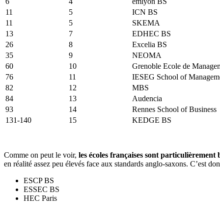
6
4
emlyon BS
11
5
ICN BS
11
5
SKEMA
13
7
EDHEC BS
26
8
Excelia BS
35
9
NEOMA
60
10
Grenoble Ecole de Manage
76
11
IESEG School of Managem
82
12
MBS
84
13
Audencia
93
14
Rennes School of Business
131-140
15
KEDGE BS
Comme on peut le voir,
les écoles françaises sont particulièrement 
en réalité assez peu élevés face aux standards anglo-saxons. C’est do
ESCP BS
ESSEC BS
HEC Paris