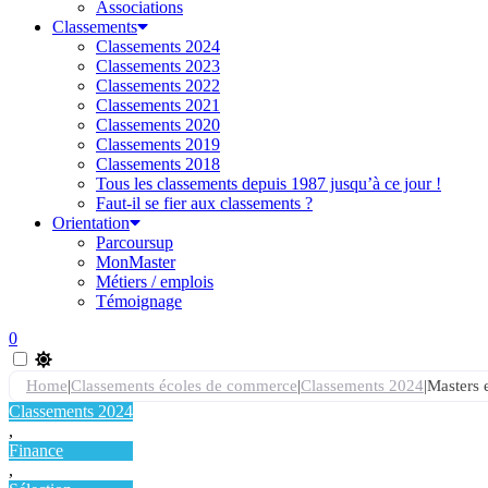
Associations
Classements
Classements 2024
Classements 2023
Classements 2022
Classements 2021
Classements 2020
Classements 2019
Classements 2018
Tous les classements depuis 1987 jusqu’à ce jour !
Faut-il se fier aux classements ?
Orientation
Parcoursup
MonMaster
Métiers / emplois
Témoignage
0
Home
|
Classements écoles de commerce
|
Classements 2024
|
Masters e
Classements 2024
,
Finance
,