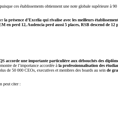
 puisque ces établissements obtiennent une note globale supérieure à 90 (
ner
la présence d’Excelia qui rivalise avec les meilleurs établissemen
en perd 12, Audencia perd aussi 5 places, RSB descend de 12 pl
 QS accorde une importante particulière aux débouchés des diplômé
démontre de l’importance accordée à
la professionnalisation des étudian
e plus de 50 000 CEOs, executives et membres des boards au sein
de gra
 peut citer :