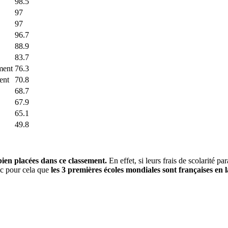
98.5
97
97
96.7
88.9
83.7
ment
76.3
ent
70.8
68.7
67.9
65.1
49.8
bien placées dans ce classement.
En effet, si leurs frais de scolarité p
nc pour cela que
les 3 premières écoles mondiales sont françaises en l