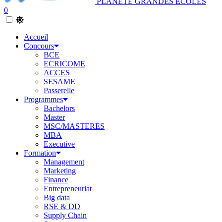
PLANETE GRANDES ECOLES
0
Accueil
Concours
BCE
ECRICOME
ACCES
SESAME
Passerelle
Programmes
Bachelors
Master
MSC/MASTERES
MBA
Executive
Formation
Management
Marketing
Finance
Entrepreneuriat
Big data
RSE & DD
Supply Chain