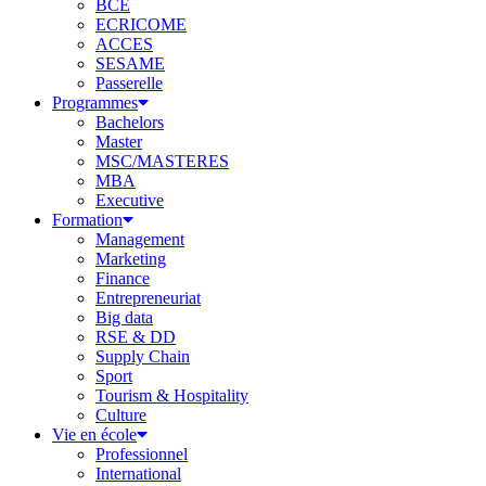
BCE
ECRICOME
ACCES
SESAME
Passerelle
Programmes
Bachelors
Master
MSC/MASTERES
MBA
Executive
Formation
Management
Marketing
Finance
Entrepreneuriat
Big data
RSE & DD
Supply Chain
Sport
Tourism & Hospitality
Culture
Vie en école
Professionnel
International