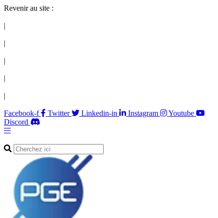
Revenir au site :
|
|
|
|
|
Facebook-f
Twitter
Linkedin-in
Instagram
Youtube
Discord