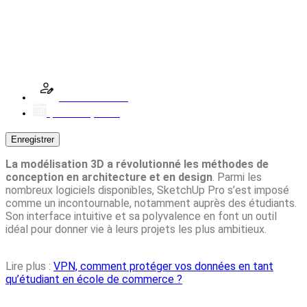
SketchUp Pro : l’outil indispensable
des étudiants en architecture et en
design
Lou Beaumais
janvier 13, 2025
Enregistrer
La modélisation 3D a révolutionné les méthodes de
conception en architecture et en design
. Parmi les
nombreux logiciels disponibles, SketchUp Pro s’est imposé
comme un incontournable, notamment auprès des étudiants.
Son interface intuitive et sa polyvalence en font un outil
idéal pour donner vie à leurs projets les plus ambitieux.
Lire plus :
VPN, comment protéger vos données en tant
qu’étudiant en école de commerce ?