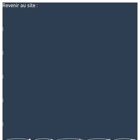
Revenir au site :
|
|
|
|
|