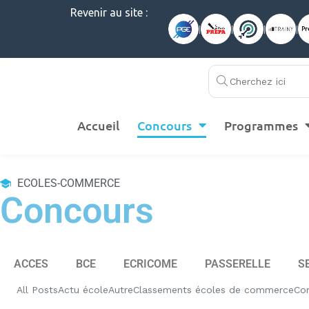
Revenir au site :
|
|
|
|
Accueil
Concours
Programmes
ECOLES-COMMERCE
Concours
ACCES
BCE
ECRICOME
PASSERELLE
S
All Posts
Actu école
Autre
Classements écoles de commerce
Co