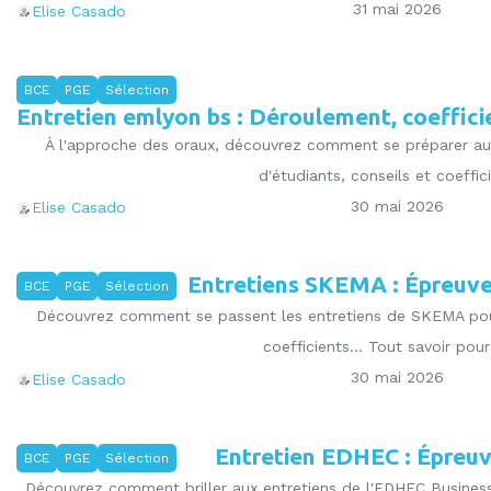
31 mai 2026
Elise Casado
BCE
PGE
Sélection
Entretien emlyon bs : Déroulement, coefficie
À l'approche des oraux, découvrez comment se préparer au
d'étudiants, conseils et coeffici
30 mai 2026
Elise Casado
Entretiens SKEMA : Épreuves,
BCE
PGE
Sélection
Découvrez comment se passent les entretiens de SKEMA pour 
coefficients... Tout savoir pour 
30 mai 2026
Elise Casado
Entretien EDHEC : Épreuve
BCE
PGE
Sélection
Découvrez comment briller aux entretiens de l'EDHEC Business