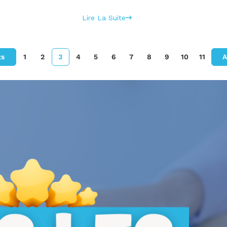
Lire La Suite
ts
1
2
3
4
5
6
7
8
9
10
11
A