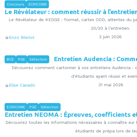
Concours
ECRICOME
Le Révélateur : comment réussîr à l’entreti
Le Révélateur de KEDGE : format, cartes ODD, attentes du jur
20/20 à l’entretien.
3 juin 2026
Enzo Bleriot
Entretien Audencia : Comme
BCE
PGE
Sélection
Découvrez comment cartonner à vos entretiens Audencia : d
d'étudiants ayant réussi et exe
31 mai 2026
Elise Casado
ECRICOME
PGE
Sélection
Entretien NEOMA : Épreuves, coefficients et
Découvrez toutes les informations nécessaires à connaître sur
étudiants de prépa lors de leu