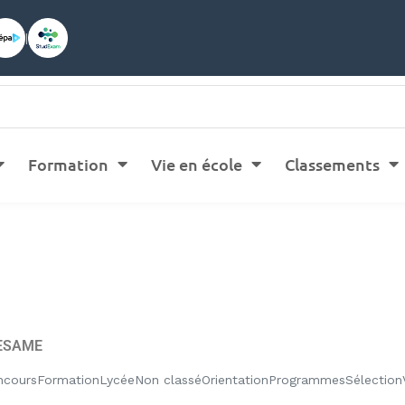
|
Formation
Vie en école
Classements
ESAME
ncours
Formation
Lycée
Non classé
Orientation
Programmes
Sélection