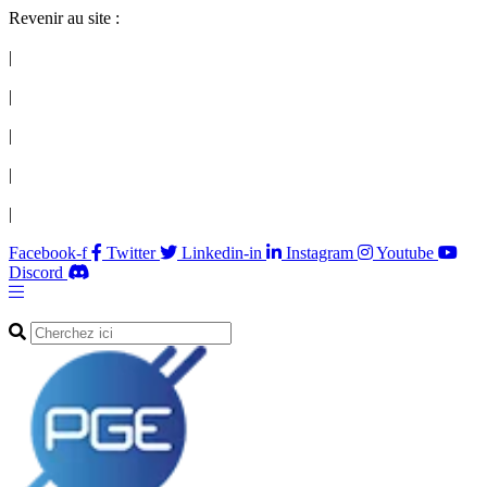
Revenir au site :
|
|
|
|
|
Facebook-f
Twitter
Linkedin-in
Instagram
Youtube
Discord