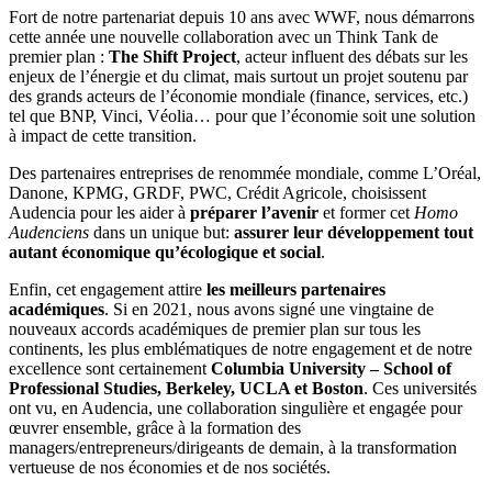
Fort de notre partenariat depuis 10 ans avec WWF, nous démarrons
cette année une nouvelle collaboration avec un Think Tank de
premier plan :
The Shift Project
, acteur influent des débats sur les
enjeux de l’énergie et du climat, mais surtout un projet soutenu par
des grands acteurs de l’économie mondiale (finance, services, etc.)
tel que BNP, Vinci, Véolia… pour que l’économie soit une solution
à impact de cette transition.
Des partenaires entreprises de renommée mondiale, comme L’Oréal,
Danone, KPMG, GRDF, PWC, Crédit Agricole, choisissent
Audencia pour les aider à
préparer l’avenir
et former cet
Homo
Audenciens
dans un unique but:
assurer leur développement tout
autant économique qu’écologique et social
.
Enfin, cet engagement attire
les meilleurs partenaires
académiques
. Si en 2021, nous avons signé une vingtaine de
nouveaux accords académiques de premier plan sur tous les
continents, les plus emblématiques de notre engagement et de notre
excellence sont certainement
Columbia University – School of
Professional Studies,
Berkeley, UCLA et Boston
. Ces universités
ont vu, en Audencia, une collaboration singulière et engagée pour
œuvrer ensemble, grâce à la formation des
managers/entrepreneurs/dirigeants de demain, à la transformation
vertueuse de nos économies et de nos sociétés.