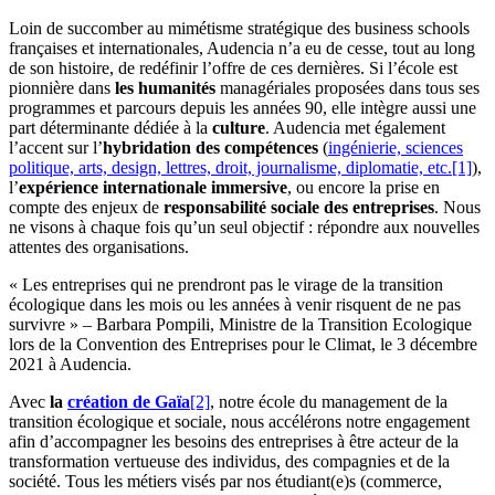
Loin de succomber au mimétisme stratégique des business schools
françaises et internationales, Audencia n’a eu de cesse, tout au long
de son histoire, de redéfinir l’offre de ces dernières. Si l’école est
pionnière dans
les humanités
managériales proposées dans tous ses
programmes et parcours depuis les années 90, elle intègre aussi une
part déterminante dédiée à la
culture
. Audencia met également
l’accent sur l’
hybridation des compétences
(
ingénierie, sciences
politique, arts, design, lettres, droit, journalisme, diplomatie, etc.[1]
),
l’
expérience internationale immersive
, ou encore la prise en
compte des enjeux de
responsabilité sociale des entreprises
. Nous
ne visons à chaque fois qu’un seul objectif : répondre aux nouvelles
attentes des organisations.
« Les entreprises qui ne prendront pas le virage de la transition
écologique dans les mois ou les années à venir risquent de ne pas
survivre » – Barbara Pompili, Ministre de la Transition Ecologique
lors de la Convention des Entreprises pour le Climat, le 3 décembre
2021 à Audencia.
Avec
la
création de Gaïa
[2]
, notre école du management de la
transition écologique et sociale, nous accélérons notre engagement
afin d’accompagner les besoins des entreprises à être acteur de la
transformation vertueuse des individus, des compagnies et de la
société. Tous les métiers visés par nos étudiant(e)s (commerce,