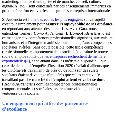
marketing, finance d’entreprise et de marché, conseil, culture,
digital/IA, etc.), sont concernés par ces enseignements immersifs en
proximité renforcée avec les plus grandes entreprises internationales.
Si Audencia est
l’une des écoles les plus engagées
sur ce sujet
[3]
,
c’est tout simplement pour
assurer l’employabilité de ses diplômés
en répondant aux attentes des entreprises. Avec Gaïa, nous
entendons former l’
Homo Audenciens
.
L’
Homo Audenciens
, c’est
ce manager aux compétences professionnelles aiguisées, aux valeurs
humanistes et à l’intégrité manifeste tout autant qu’aux compétences
sociétales avérées. Sans doute possible, cette triple compétence
(professionnelle, comportementale et sociétale) constitue le nouveau
socle d’employabilité que
les entreprises recherchent de manière
exponentielles
[4]
, et ce autant dans les métiers d’aujourd’hui que
ceux de demain. L’enquête d’insertion 2020 révélait d’ailleurs que
les diplômé(e)s travaillant (de près ou de loin) sur des sujets
sociétaux étaient davantage rémunérés que celles et ceux n’y
travaillant pas.
Le marché de l’emploi attend et valorise donc
l’
Homo Audenciens
dont les compétences professionnelles,
comportementales et sociétales assurent une vision globale et
vertueuse de la société.
Un engagement qui attire des partenaires
d’excellence