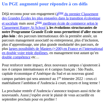
Un PGE augmenté pour répondre à ces défis
ème
Déjà reconnu pour son engagement (
4
du premier Classement
des Grandes Écoles les plus engagées dans la transition écologique
ème
et sociétale
mais aussi
2
meilleure école de commerce selon le
Classement Happy At School
), les évolutions structurantes de
notre Programme Grande École nous permettent d’aller encore
plus loin
: des parcours internationaux dès la première année, un
parcours management associatif ou entrepreneur, plus d’inclusion,
plus d’apprentissage, une plus grande modularité des parcours, de
plus
larges possibilités de Masters (+200) en France et l’international
en double voire triple diplômes
, en management tout autant qu’en
double compétence
etc…
Pour renforcer notre impact, deux nouveaux campus s’ajouteront à
nos 4 campus internationaux et 4 campus français : São Paulo,
capitale économique d’Amérique du Sud et un nouveau grand
er
campus parisien qui sera annoncé au 1
trimestre 2022 : ceux-ci
matérialisent l’ambition d’Audencia à court, moyen et long terme !
La prochaine rentrée d’Audencia s’annonce toujours aussi riche de
nouveautés. Aussi j’espère avoir le plaisir de vous accueillir en
septembre prochain pour en profiter !