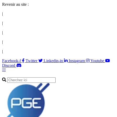
Revenir au site :
|
|
|
|
|
Facebook-f
Twitter
Linkedin-in
Instagram
Youtube
Discord