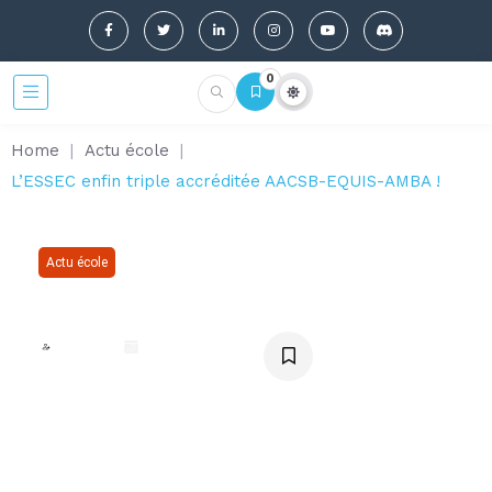
0
Home
|
Actu école
|
L’ESSEC enfin triple accréditée AACSB-EQUIS-AMBA !
Actu école
L’ESSEC enfin triple accréditée
AACSB-EQUIS-AMBA !
Nicolas
octobre 11, 2017