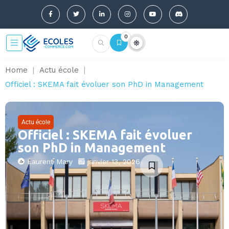
0
Home
|
Actu école
|
Officiel : SKEMA fait évoluer son PhD in Management
Actu école
Officiel : SKEMA fait évoluer
son PhD in Management
Laurent Mary
janvier 13, 2026