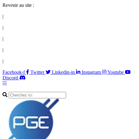
Revenir au site :
|
|
|
|
|
Facebook-f
Twitter
Linkedin-in
Instagram
Youtube
Discord