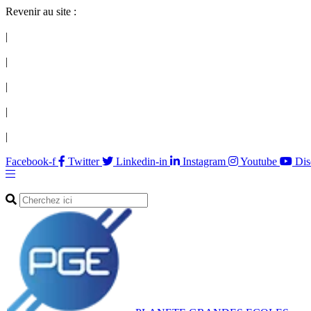
Revenir au site :
|
|
|
|
|
Facebook-f
Twitter
Linkedin-in
Instagram
Youtube
Dis