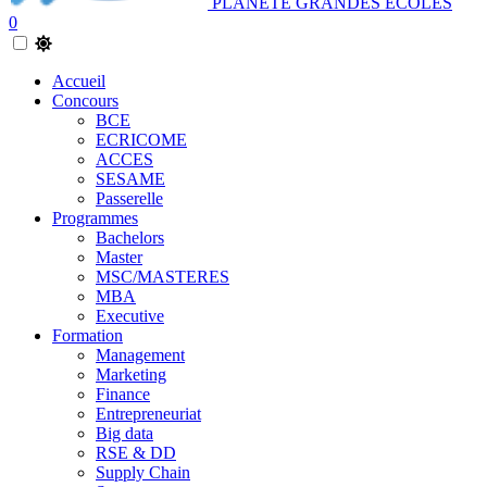
PLANETE GRANDES ECOLES
0
Accueil
Concours
BCE
ECRICOME
ACCES
SESAME
Passerelle
Programmes
Bachelors
Master
MSC/MASTERES
MBA
Executive
Formation
Management
Marketing
Finance
Entrepreneuriat
Big data
RSE & DD
Supply Chain