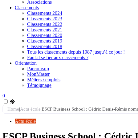
Associations
Classements
Classements 2024
Classements 2023
Classements 2022
Classements 2021
Classements 2020
Classements 2019
Classements 2018
Tous les classements depuis 1987 jusqu’à ce jour !
Faut-il se fier aux classements ?
Orientation
Parcoursup
MonMaster
Métiers / emplois
Témoignage
0
Home
|
Actu école
|
ESCP Business School : Cédric Denis-Rémis nommé
Actu école
ESCP Business School : Cédric 