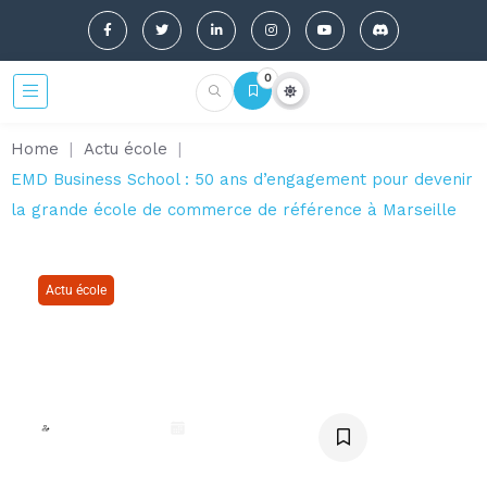
0
Home
|
Actu école
|
EMD Business School : 50 ans d’engagement pour devenir
la grande école de commerce de référence à Marseille
Actu école
EMD Business School : 50 ans
d’engagement pour devenir la
grande école de commerce de
référence à Marseille
Noëly Delabia
octobre 20, 2025