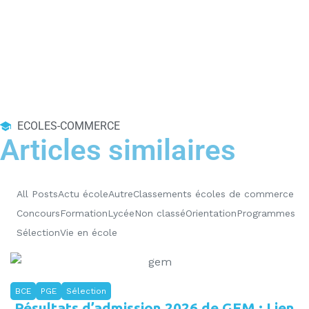
ECOLES-COMMERCE
Articles similaires
All Posts
Actu école
Autre
Classements écoles de commerce
Concours
Formation
Lycée
Non classé
Orientation
Programmes
Sélection
Vie en école
BCE
PGE
Sélection
Résultats d’admission 2026 de GEM : Lien