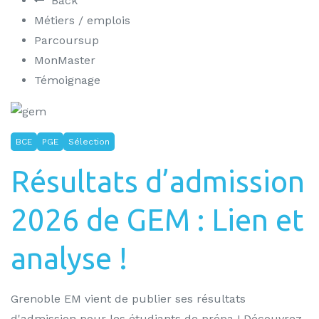
Back
Métiers / emplois
Parcoursup
MonMaster
Témoignage
BCE
PGE
Sélection
Résultats d’admission
2026 de GEM : Lien et
analyse !
Grenoble EM vient de publier ses résultats
d'admission pour les étudiants de prépa ! Découvrez