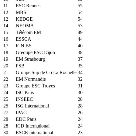
11
ESC Rennes
55
12
MBS
54
12
KEDGE
54
14
NEOMA
53
15
Télécom EM
49
16
ESSCA
44
17
ICN BS
40
18
Greoupe ESC Dijon
38
19
EM Strasbourg
37
20
PSB
35
21
Groupe Sup de Co La Rochelle
34
22
EM Normandie
32
23
Groupe ESC Troyes
31
24
ISC Paris
30
25
INSEEC
28
25
ISG International
28
27
IPAG
26
28
EDC Paris
24
28
ICD International
24
30
ESCE International
23