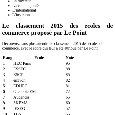
La diversité
La valeur ajoutée
L’international
L’insertion
Le classement 2015 des écoles de
commerce proposé par Le Point
Découvrez sans plus attendre le classement 2015 des écoles de
commerce, avec le score qui leur a été attribué par Le Point.
Rang
Ecole
Note
1
HEC Paris
95
2
ESSEC
88
3
ESCP
85
4
emlyon
82
5
EDHEC
81
6
Grenoble EM
72
7
Audencia
65
8
SKEMA
60
9
IESEG
57
10
TBS
55