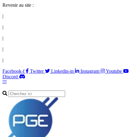
Revenir au site :
|
|
|
|
|
Facebook-f
Twitter
Linkedin-in
Instagram
Youtube
Discord