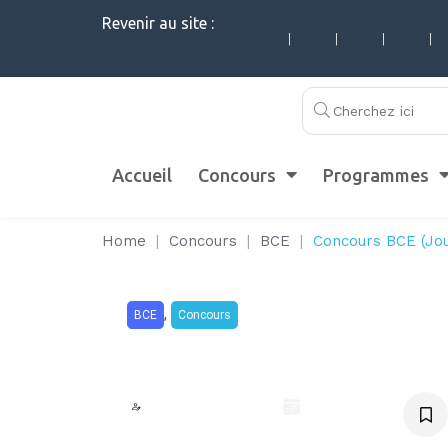
Revenir au site :
|
|
|
|
Accueil
Concours
Programmes
Home
|
Concours
|
BCE
|
Concours BCE (Jou
,
BCE
Concours
Concours BCE (Jour 1
emlyon !
Noëly Delabia
avril 17, 2026