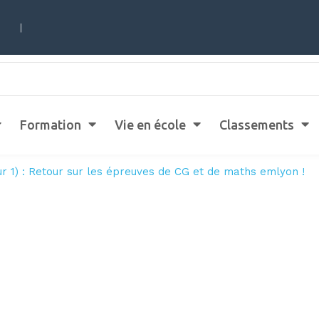
|
Formation
Vie en école
Classements
r 1) : Retour sur les épreuves de CG et de maths emlyon !
) : Retour sur les épreuves de