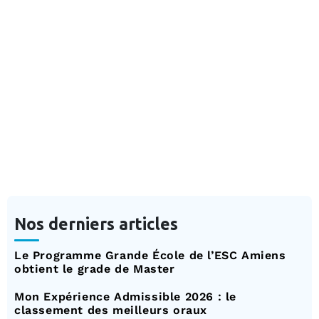
Autre
Comment optimiser ses leçons de
conduite
Découvrez dans cet article comment optimiser ses leçons
de conduite avec des conseils clés et pertinents !
24 novembre 2024
Lire La Suite
Coline Faivre
Nos derniers articles
Le Programme Grande École de l’ESC Amiens
obtient le grade de Master
Mon Expérience Admissible 2026 : le
classement des meilleurs oraux