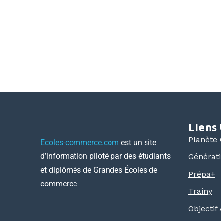
LIens 
Planète
Ecoles-commerce.com
est un site
d’information piloté par des étudiants
Générat
et diplômés de Grandes Écoles de
Prépa+
commerce
Trainy
Objectif