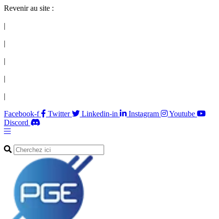
Revenir au site :
|
|
|
|
|
Facebook-f
Twitter
Linkedin-in
Instagram
Youtube
Discord