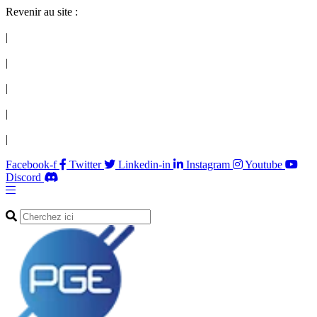
Revenir au site :
|
|
|
|
|
Facebook-f
Twitter
Linkedin-in
Instagram
Youtube
Discord