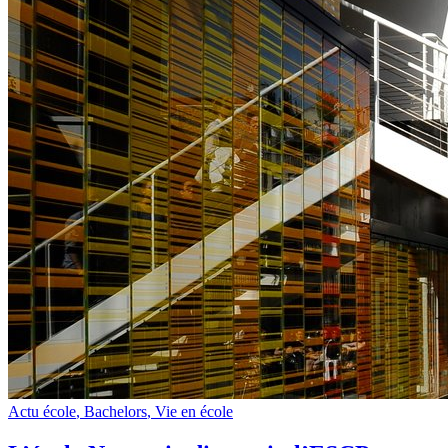
Actu école
,
Bachelors
,
Vie en école