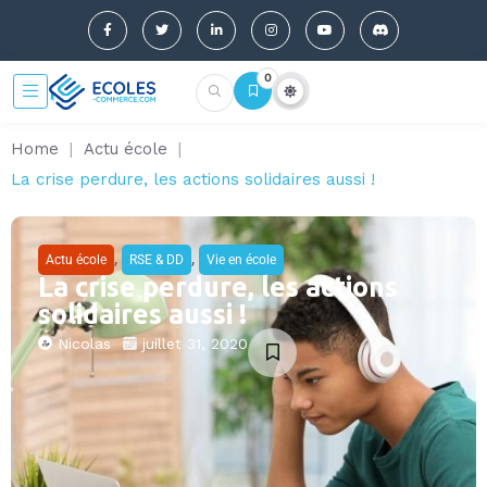
0
Home
|
Actu école
|
La crise perdure, les actions solidaires aussi !
,
,
Actu école
RSE & DD
Vie en école
La crise perdure, les actions
solidaires aussi !
Nicolas
juillet 31, 2020