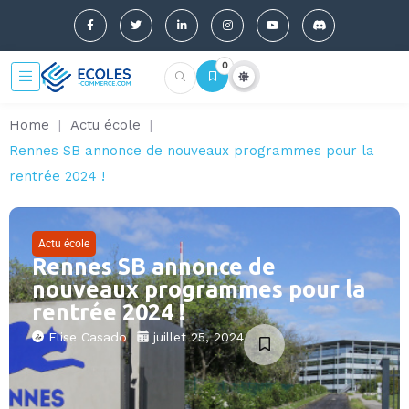
0
Home
|
Actu école
|
Rennes SB annonce de nouveaux programmes pour la
rentrée 2024 !
Actu école
Rennes SB annonce de
nouveaux programmes pour la
rentrée 2024 !
Elise Casado
juillet 25, 2024