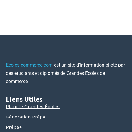
Le taux de remplissage de chaque école, places et...
17 juillet 2026
Xavier Lequilliec
Ecoles-commerce.com
est un site d’information piloté par
des étudiants et diplômés de Grandes Écoles de
commerce
LIens Utiles
Planète Grandes Écoles
Génération Prépa
Prépa+