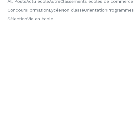
All Posts
Actu école
Autre
Classements écoles de commerce
Concours
Formation
Lycée
Non classé
Orientation
Programmes
Sélection
Vie en école
BCE
PGE
Sélection
Résultats d’admission 2026 de GEM : Lien
et analyse !
Grenoble EM vient de publier ses résultats d'admission pour
les étudiants de prépa ! Découvrez dès maintenant vos
notes et...
8 juillet 2026
Elise Casado
BCE
PGE
Sélection
Retrouvez vos résultats d’admission à