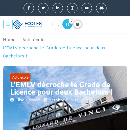
0
Home
|
Actu école
|
L’EMLV décroche le Grade de Licence pour deux
Bachelors !
Actu école
L’EMLV décroche le Grade de
Licence pour deux Bachelors !
Elise Casado
octobre 8, 2023