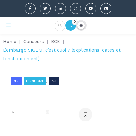
0
Home
|
Concours
|
BCE
|
L’embargo SIGEM, c’est quoi ? (explications, dates et
fonctionnement)
,
,
BCE
ECRICOME
PGE
L’embargo SIGEM, c’est quoi ?
(explications, dates et
fonctionnement)
Elise Casado
juillet 4, 2025