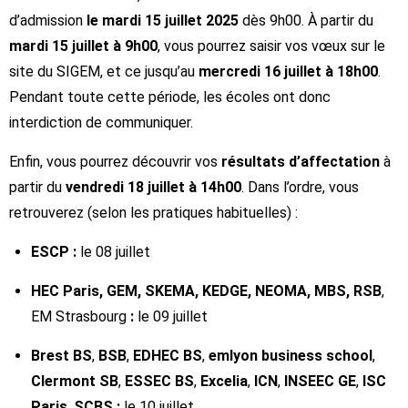
d’admission
le mardi 15 juillet 2025
dès 9h00. À partir du
mardi 15 juillet à 9h00
, vous pourrez saisir vos vœux sur le
site du SIGEM, et ce jusqu’au
mercredi 16 juillet à 18h00
.
Pendant toute cette période, les écoles ont donc
interdiction de communiquer.
Enfin, vous pourrez découvrir vos
résultats d’affectation
à
partir du
vendredi 18 juillet à 14h00
. Dans l’ordre, vous
retrouverez (selon les pratiques habituelles) :
ESCP :
le 08 juillet
HEC Paris
, GEM, SKEMA, KEDGE, NEOMA, MBS, RSB
,
EM Strasbourg
:
le 09 juillet
Brest BS
,
BSB
,
EDHEC BS
,
emlyon business school
,
Clermont SB
,
ESSEC BS
,
Excelia
,
ICN
,
INSEEC GE
,
ISC
Paris
,
SCBS
:
le 10 juillet