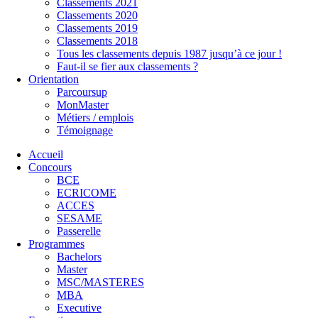
Classements 2021
Classements 2020
Classements 2019
Classements 2018
Tous les classements depuis 1987 jusqu’à ce jour !
Faut-il se fier aux classements ?
Orientation
Parcoursup
MonMaster
Métiers / emplois
Témoignage
Accueil
Concours
BCE
ECRICOME
ACCES
SESAME
Passerelle
Programmes
Bachelors
Master
MSC/MASTERES
MBA
Executive