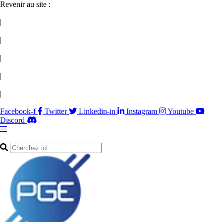
Revenir au site :
|
|
|
|
|
Facebook-f
Twitter
Linkedin-in
Instagram
Youtube
Discord