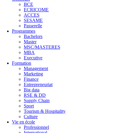
BCE
ECRICOME
ACCES
SESAME
Passerelle
Programmes
Bachelors
Master
MSC/MASTERES
MBA
Executive
Formation
Management
Marketing
Finance
Entrepreneuriat
Big data
RSE & DD
Supply Chain
Sport
Tourism & Hospitality
Culture
Vie en école
Professionnel
International