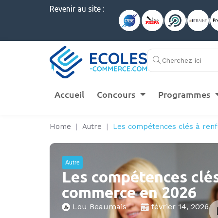
Revenir au site :
|
|
|
|
Accueil
Concours
Programmes
Home
|
Autre
|
Les compétences clés à renf
Autre
Les compétences clés
commerce en 2026
Lou Beaumais
février 14, 2026