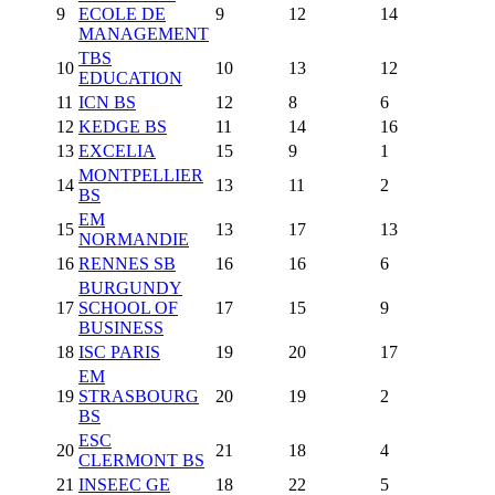
9
ECOLE DE
9
12
14
MANAGEMENT
TBS
10
10
13
12
EDUCATION
11
ICN BS
12
8
6
12
KEDGE BS
11
14
16
13
EXCELIA
15
9
1
MONTPELLIER
14
13
11
2
BS
EM
15
13
17
13
NORMANDIE
16
RENNES SB
16
16
6
BURGUNDY
17
SCHOOL OF
17
15
9
BUSINESS
18
ISC PARIS
19
20
17
EM
19
STRASBOURG
20
19
2
BS
ESC
20
21
18
4
CLERMONT BS
21
INSEEC GE
18
22
5