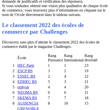
demande de justificatifs et vérification des réponses).
Si vous souhaitez obtenir une vision plus qualitative de chaque école
de commerce, vous trouverez plus d’informations en cliquant sur le
nom de l’école directement dans le tableau suivant
.
Le classement 2022 des écoles de
commerce par Challenges
Découvrez sans plus d’attente le classement 2022 des écoles de
commerce établi par le magazine Challenges.
Rang
Rang
Rang
École
Puissance
International
diversité
1
HEC Paris
1
1
23
2
ESCP BS
3
2
19
3
ESSEC BS
2
4
22
4
EDHEC BS
5
3
21
5
emlyon
4
4
20
6
NEOMA BS
6
6
11
7
SKEMA BS
7
7
18
8
AUDENCIA
8
10
15
GRENOBLE