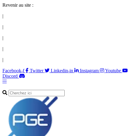
Revenir au site :
|
|
|
|
|
Facebook-f
Twitter
Linkedin-in
Instagram
Youtube
Discord