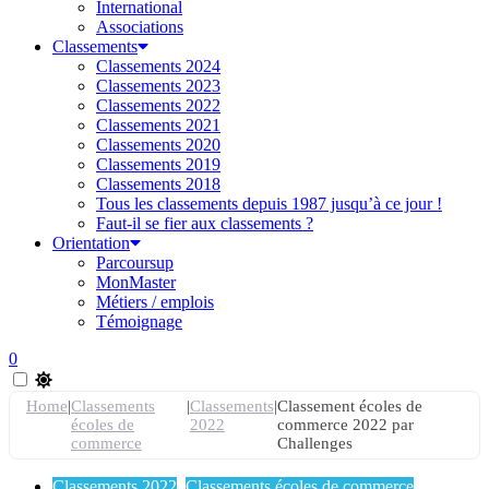
International
Associations
Classements
Classements 2024
Classements 2023
Classements 2022
Classements 2021
Classements 2020
Classements 2019
Classements 2018
Tous les classements depuis 1987 jusqu’à ce jour !
Faut-il se fier aux classements ?
Orientation
Parcoursup
MonMaster
Métiers / emplois
Témoignage
0
Home
|
Classements
|
Classements
|
Classement écoles de
écoles de
2022
commerce 2022 par
commerce
Challenges
Classements 2022
,
Classements écoles de commerce