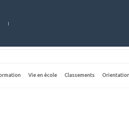
|
ormation
Vie en école
Classements
Orientatio