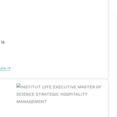
 la
uite