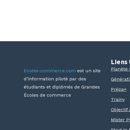
LIens 
Planète
Ecoles-commerce.com
est un site
d’information piloté par des
Générat
étudiants et diplômés de Grandes
Prépa+
Écoles de commerce
Trainy
Objectif
Mister P
Start in