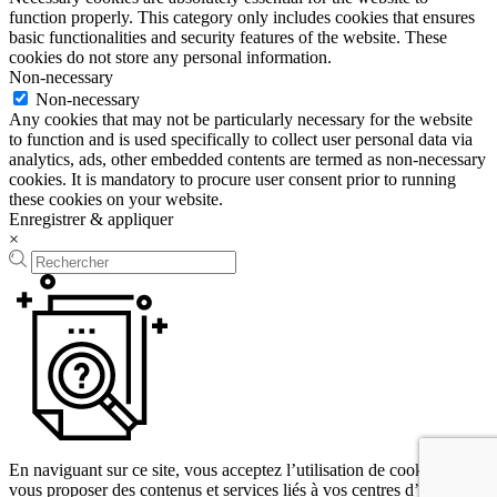
function properly. This category only includes cookies that ensures
basic functionalities and security features of the website. These
cookies do not store any personal information.
Non-necessary
Non-necessary
Any cookies that may not be particularly necessary for the website
to function and is used specifically to collect user personal data via
analytics, ads, other embedded contents are termed as non-necessary
cookies. It is mandatory to procure user consent prior to running
these cookies on your website.
Enregistrer & appliquer
×
En naviguant sur ce site, vous acceptez l’utilisation de cookies pour
Laissez-nous vous aider, Indiquez ce que vous cherchez en quelques
vous proposer des contenus et services liés à vos centres d’intérêts.
mots !