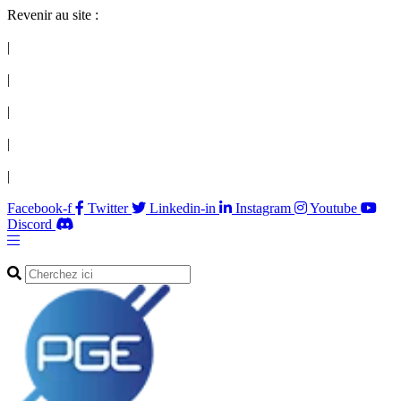
Revenir au site :
|
|
|
|
|
Facebook-f
Twitter
Linkedin-in
Instagram
Youtube
Discord