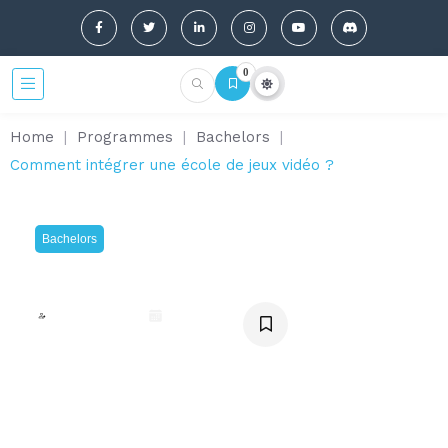
0
Home
|
Programmes
|
Bachelors
|
Comment intégrer une école de jeux vidéo ?
Bachelors
Comment intégrer une école de
jeux vidéo ?
Coline Faivre
juin 7, 2024