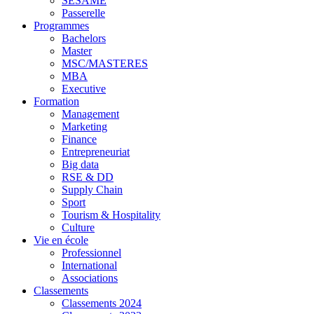
SESAME
Passerelle
Programmes
Bachelors
Master
MSC/MASTERES
MBA
Executive
Formation
Management
Marketing
Finance
Entrepreneuriat
Big data
RSE & DD
Supply Chain
Sport
Tourism & Hospitality
Culture
Vie en école
Professionnel
International
Associations
Classements
Classements 2024