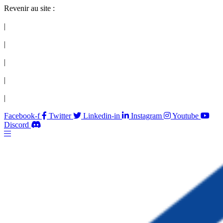
Revenir au site :
|
|
|
|
|
Facebook-f
Twitter
Linkedin-in
Instagram
Youtube
Discord