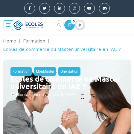
0
Home
|
Formation
|
Ecoles de commerce ou Master universitaire en IAE ?
,
,
Formation
MonMaster
Orientation
Ecoles de commerce ou Master
universitaire en IAE ?
Nicolas
novembre 5, 2023