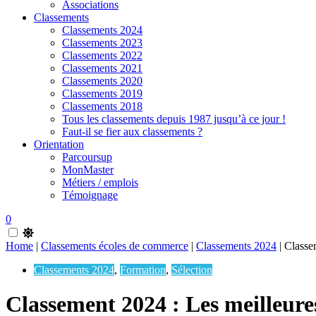
Associations
Classements
Classements 2024
Classements 2023
Classements 2022
Classements 2021
Classements 2020
Classements 2019
Classements 2018
Tous les classements depuis 1987 jusqu’à ce jour !
Faut-il se fier aux classements ?
Orientation
Parcoursup
MonMaster
Métiers / emplois
Témoignage
0
Home
|
Classements écoles de commerce
|
Classements 2024
|
Classe
Classements 2024
,
Formation
,
Sélection
Classement 2024 : Les meilleures