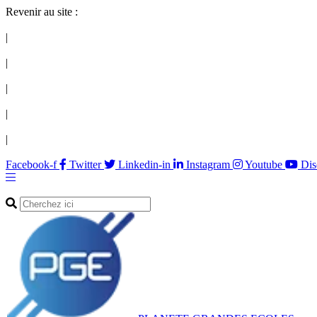
Revenir au site :
|
|
|
|
|
Facebook-f
Twitter
Linkedin-in
Instagram
Youtube
Dis