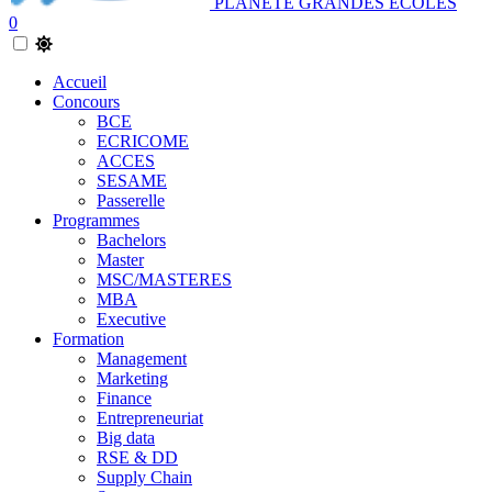
PLANETE GRANDES ECOLES
0
Accueil
Concours
BCE
ECRICOME
ACCES
SESAME
Passerelle
Programmes
Bachelors
Master
MSC/MASTERES
MBA
Executive
Formation
Management
Marketing
Finance
Entrepreneuriat
Big data
RSE & DD
Supply Chain